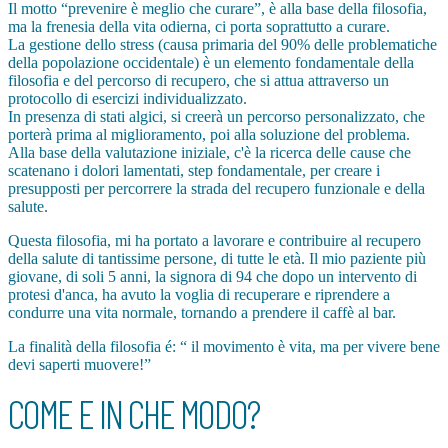
Il motto “prevenire è meglio che curare”, è alla base della filosofia,
ma la frenesia della vita odierna, ci porta soprattutto a curare.
La gestione dello stress (causa primaria del 90% delle problematiche
della popolazione occidentale) è un elemento fondamentale della
filosofia e del percorso di recupero, che si attua attraverso un
protocollo di esercizi individualizzato.
In presenza di stati algici, si creerà un percorso personalizzato, che
porterà prima al miglioramento, poi alla soluzione del problema.
Alla base della valutazione iniziale, c'è la ricerca delle cause che
scatenano i dolori lamentati, step fondamentale, per creare i
presupposti per percorrere la strada del recupero funzionale e della
salute.
Questa filosofia, mi ha portato a lavorare e contribuire al recupero
della salute di tantissime persone, di tutte le età. Il mio paziente più
giovane, di soli 5 anni, la signora di 94 che dopo un intervento di
protesi d'anca, ha avuto la voglia di recuperare e riprendere a
condurre una vita normale, tornando a prendere il caffè al bar.
La finalità della filosofia é: “ il movimento è vita, ma per vivere bene
devi saperti muovere!”
COME E IN CHE MODO?