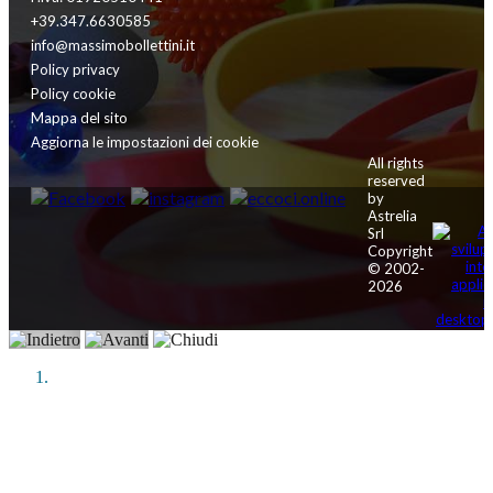
+39.347.6630585
info@massimobollettini.it
Policy privacy
Policy cookie
Mappa del sito
Aggiorna le impostazioni dei cookie
All rights
reserved
by
Astrelia
Srl
Copyright
© 2002-
2026